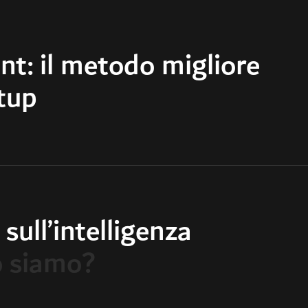
nt: il metodo migliore
rtup
ull’intelligenza
to siamo?